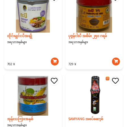
ထိုင်းမျှင်ငပိအချို
ပုဇွန်ငါးပိ အစိမ်း ၂၅၀ ဂရမ်
အရသာအနှစ်များ
အရသာအနှစ်များ
702 ¥
729 ¥
အုန်းသကြားအနှစ်
SAMYANG အစပ်ဆော့စ်
အရသာအနှစ်များ