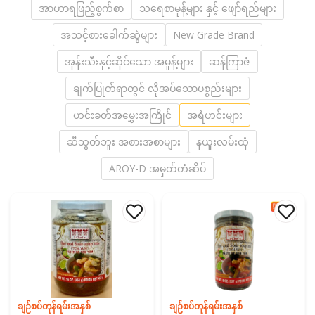
အာဟာရဖြည့်စွက်စာ
သရေစာမုန့်များ နှင့် ဖျော်ရည်များ
အသင့်စားခေါက်ဆွဲများ
New Grade Brand
အုန်းသီးနှင့်ဆိုင်သော အမှုန့်များ
ဆန်ကြာဇံ
ချက်ပြုတ်ရာတွင် လိုအပ်သောပစ္စည်းများ
ဟင်းခတ်အမွှေးအကြိုင်
အရံဟင်းများ
ဆီသွတ်ဘူး အစားအစာများ
နယူးလမ်းထုံ
AROY-D အမှတ်တံဆိပ်
ချဉ်စပ်တုန်ရမ်းအနှစ်
ချဉ်စပ်တုန်ရမ်းအနှစ်