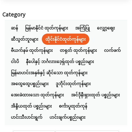
Category
ဆန်
မြန်မာနိုင်ငံ ထုတ်ကုန်များ
အကြံပြု
လျှော့ဈေး
ဆီသွတ်ဘူးများ
ထိုင်းနိုင်ငံထုတ်ကုန်များ
ဗီယက်နမ် ထုတ်ကုန်များ
တရုတ် ထုတ်ကုန်များ
လက်ဖက်
ငါးပိ
နီပေါနှင့် ဘင်္ဂလားဒေ့ရှ်ထုတ် ပစ္စည်းများ
မြန်မာဟင်းအနှစ်နှင့် ဆိုင်သော ထုတ်ကုန်များ
အထွေထွေပစ္စည်းများ
ဒူဘိုင်းထုတ်ကုန်များ
အေးခဲထားသော ထုတ်ကုန်များ
အင်ဒိုနီးရှားထုတ် ပစ္စည်းများ
အိန္ဒိယထုတ် ပစ္စည်းများ
စင်္ကာပူထုတ်ကုန်
ဟင်းသီးဟင်းရွက်
ဟင်းချက်ပစ္စည်းများ