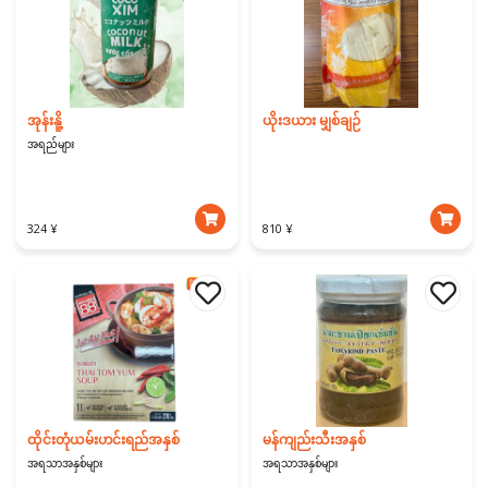
အုန်းနိူ့
ယိုးဒယား မျှစ်ချဉ်
အရည်များ
324 ¥
810 ¥
ထိုင်းတုံယမ်းဟင်းရည်အနှစ်
မန်ကျည်းသီးအနှစ်
အရသာအနှစ်များ
အရသာအနှစ်များ