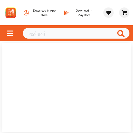
Download in App
Download in
store
Playstore