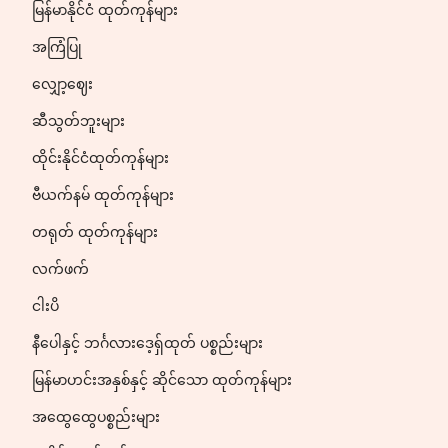
မြန်မာနိုင်ငံ ထုတ်ကုန်များ
အကြံပြု
လျှော့ဈေး
ဆီသွတ်ဘူးများ
ထိုင်းနိုင်ငံထုတ်ကုန်များ
ဗီယက်နမ် ထုတ်ကုန်များ
တရုတ် ထုတ်ကုန်များ
လက်ဖက်
ငါးပိ
နီပေါနှင့် ဘင်္ဂလားဒေ့ရှ်ထုတ် ပစ္စည်းများ
မြန်မာဟင်းအနှစ်နှင့် ဆိုင်သော ထုတ်ကုန်များ
အထွေထွေပစ္စည်းများ