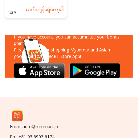
လက်ကျန်မရှိတော့ပါ
432 ¥
Download Our App
If you have account, you can accumulate your bonus
points!
Please enjoy your shopping Myanmar and Asian
goods with MM-MART Store App!
Email : info@mmmart.jp
Ph : +81 03 6903 6174