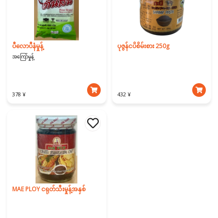
ပီလောပီနံမှုန့်
ပုဇွန်ငပိစိမ်းစား 250g
အကြော်မှုန့်
378 ¥
432 ¥
MAE PLOY ငရုတ်သီးမှုန့်အနှစ်