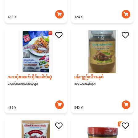
432 ¥
324 ¥
အသင့်စားဖက်ထိုင်းခေါက်ဆွဲ
မန်ကျည်းသီးအနှစ်
အသင့်စားအစားအစာများ
အရသာအနှစ်များ
486 ¥
540 ¥