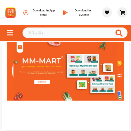
Download in App
Download in
store
Playstore