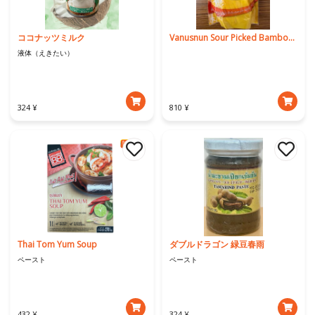
ココナッツミルク
Vanusnun Sour Picked Bamboo Shoot
液体（えきたい）
324 ¥
810 ¥
Thai Tom Yum Soup
ダブルドラゴン 緑豆春雨
ペースト
ペースト
432 ¥
324 ¥