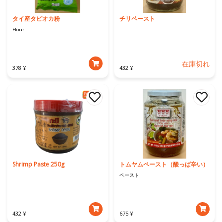
タイ産タピオカ粉
チリペースト
Flour
在庫切れ
378 ¥
432 ¥
Shrimp Paste 250g
トムヤムペースト（酸っぱ辛い）
ペースト
432 ¥
675 ¥