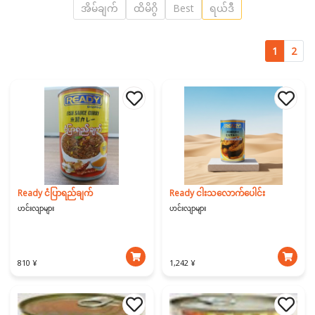
အိမ်ချက်
ထိမိဂွိ
Best
ရယ်ဒီ
1
2
Ready ငံပြာရည်ချက်
Ready ငါးသ‌လောက်ပေါင်း
ဟင်းလျာများ
ဟင်းလျာများ
810 ¥
1,242 ¥