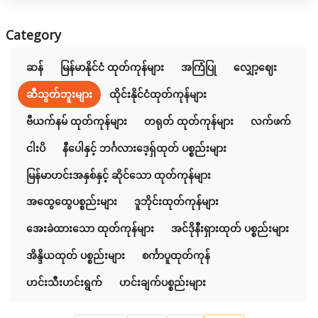
Category
ဆန်
မြန်မာနိုင်ငံ ထုတ်ကုန်များ
အကြံပြု
လျှော့ဈေး
ဆီသွတ်ဘူးများ
ထိုင်းနိုင်ငံထုတ်ကုန်များ
ဗီယက်နမ် ထုတ်ကုန်များ
တရုတ် ထုတ်ကုန်များ
လက်ဖက်
ငါးပိ
နီပေါနှင့် ဘင်္ဂလားဒေ့ရှ်ထုတ် ပစ္စည်းများ
မြန်မာဟင်းအနှစ်နှင့် ဆိုင်သော ထုတ်ကုန်များ
အထွေထွေပစ္စည်းများ
ဒူဘိုင်းထုတ်ကုန်များ
အေးခဲထားသော ထုတ်ကုန်များ
အင်ဒိုနီးရှားထုတ် ပစ္စည်းများ
အိန္ဒိယထုတ် ပစ္စည်းများ
စင်္ကာပူထုတ်ကုန်
ဟင်းသီးဟင်းရွက်
ဟင်းချက်ပစ္စည်းများ