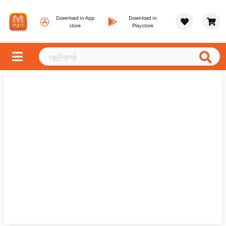
Download in App
Download in
store
Playstore