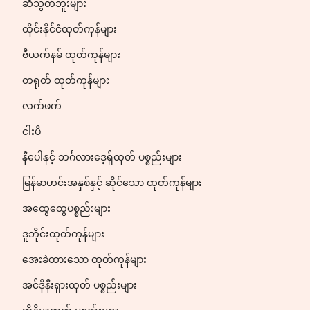
ဆီသွတ်ဘူးများ
ထိုင်းနိုင်ငံထုတ်ကုန်များ
ဗီယက်နမ် ထုတ်ကုန်များ
တရုတ် ထုတ်ကုန်များ
လက်ဖက်
ငါးပိ
နီပေါနှင့် ဘင်္ဂလားဒေ့ရှ်ထုတ် ပစ္စည်းများ
မြန်မာဟင်းအနှစ်နှင့် ဆိုင်သော ထုတ်ကုန်များ
အထွေထွေပစ္စည်းများ
ဒူဘိုင်းထုတ်ကုန်များ
အေးခဲထားသော ထုတ်ကုန်များ
အင်ဒိုနီးရှားထုတ် ပစ္စည်းများ