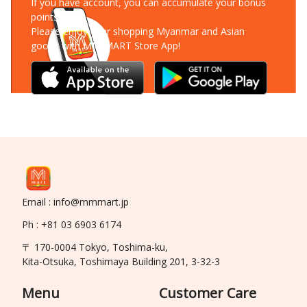
If you have account, you can accumulate your bonus
points!
Please enjoy your shopping Myanmar and Asian
goods with MM-MART Store App!
Email : info@mmmart.jp
Ph : +81 03 6903 6174
〒 170-0004 Tokyo, Toshima-ku,
Kita-Otsuka, Toshimaya Building 201, 3-32-3
Menu
Customer Care