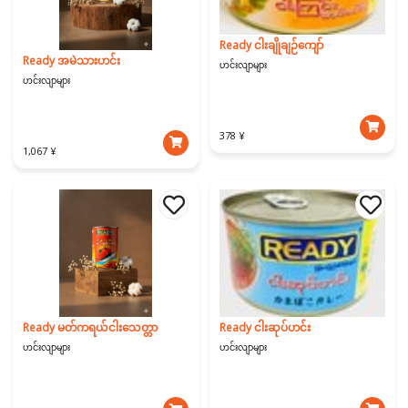
Ready ငါးချိုချဉ်ကျော်
Ready အမဲသားဟင်း
ဟင်းလျာများ
ဟင်းလျာများ
378 ¥
1,067 ¥
Ready ငါးဆုပ်ဟင်း
Ready မတ်ကရယ်ငါးသေတ္တာ
ဟင်းလျာများ
ဟင်းလျာများ