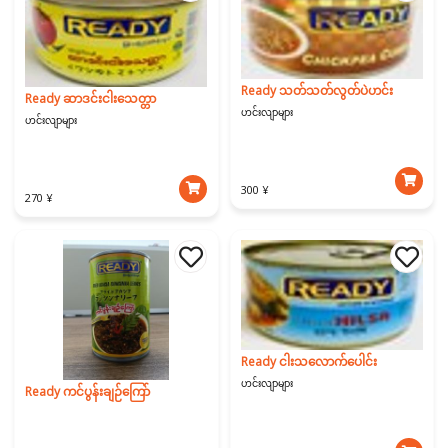
Ready သတ်သတ်လွတ်ပဲဟင်း
Ready ဆာဒင်းငါးသေတ္တာ
ဟင်းလျာများ
ဟင်းလျာများ
300 ¥
270 ¥
Ready ငါးသ‌လောက်ပေါင်း
ဟင်းလျာများ
Ready ကင်ပွန်းချဉ်ကြော်