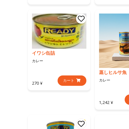
イワシ缶詰
カレー
蒸しヒルサ魚
カレー
カート
270 ¥
1,242 ¥