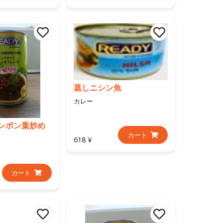
蒸しニシン魚
カレー
ンポン葉炒め
カート
618 ¥
カート