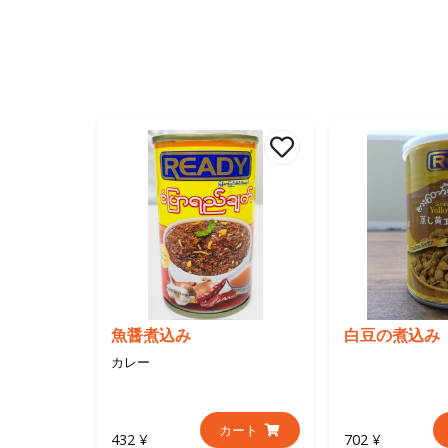
魚醤煮込み
白豆の煮込み
カレー
カート
432 ¥
702 ¥