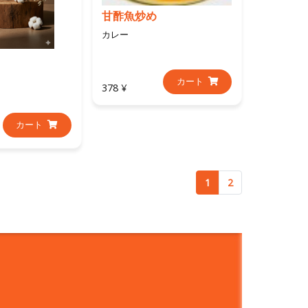
甘酢魚炒め
カレー
カート
378 ¥
カート
1
2