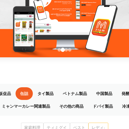
販促品
缶詰
タイ製品
ベトナム製品
中国製品
発
ミャンマーカレー関連製品
その他の商品
ドバイ製品
冷
家庭料理
ティミグイ
ベスト
レディ-