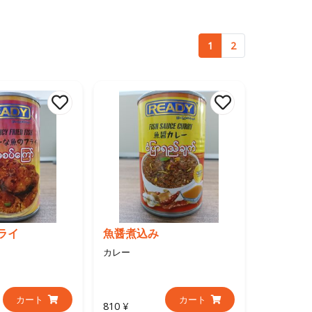
1
2
ライ
魚醤煮込み
カレー
カート
カート
810 ¥