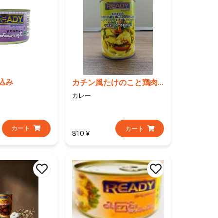
込み
カチン風たけのこと鶏肉煮
カレー
カート
カート
810 ¥