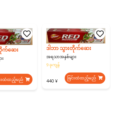
ဒါဘာ သွားတိုက်ဆေး
ိုက်ဆေး
အရသာအနှစ်များ
ား
9 ခုကျန်
ခြင်းထဲထည့်မည်
င်းထဲထည့်မည်
440 ¥