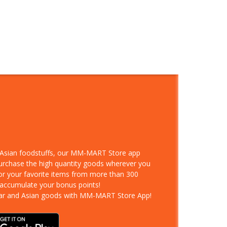
d Asian foodstuffs, our MM-MART Store app
purchase the high quantity goods wherever you
for your favorite items from more than 300
 accumulate your bonus points!
ar and Asian goods with MM-MART Store App!