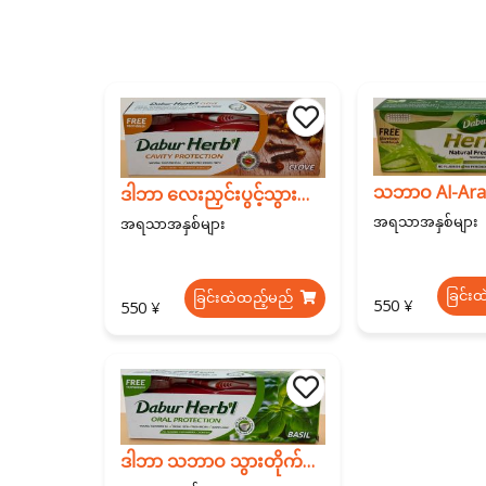
ဒါဘာ လေးညှင်းပွင့်သွားတိုက်ဆေး သွားပိုးစားခြင်းမှကာကွယ်ပေးခြင်း 150g
အရသာအနှစ်များ
အရသာအနှစ်များ
ခြင်း
ခြင်းထဲထည့်မည်
550 ¥
550 ¥
ဒါဘာ သဘာဝ သွားတိုက်ဆေး 150g