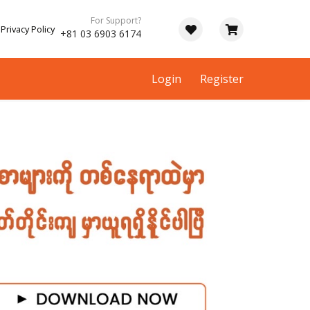
For Support?
Privacy Policy
+81 03 6903 6174
Login
Register