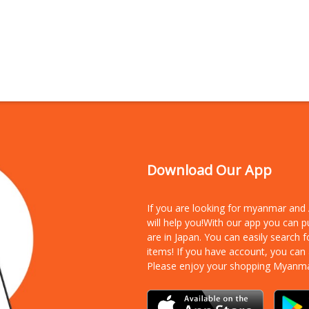
Download Our App
If you are looking for myanmar an
will help you!With our app you can 
are in Japan. You can easily search 
items!
If you have account, you can
Please enjoy your shopping Myanm