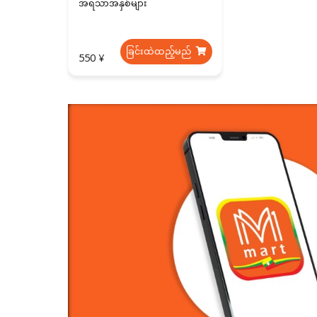
အရသာအနှစ်များ
ခြင်းထဲထည့်မည်
550 ¥