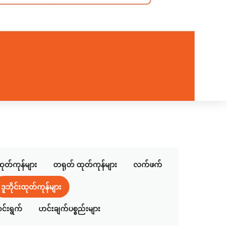
ုတ်ကုန်များ
တရုတ် ထုတ်ကုန်များ
လက်ဖက်
ဒူဘိုင်းထုတ်ကုန်များ
င်းရွက်
ဟင်းချက်ပစ္စည်းများ