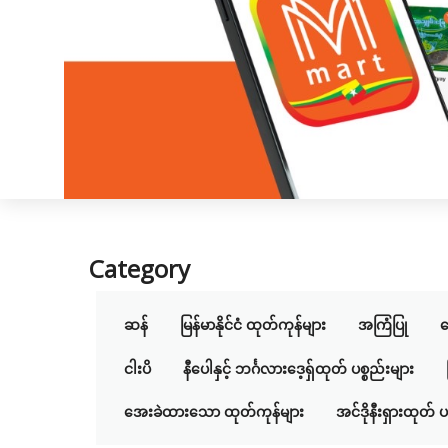
Category
ဆန်
မြန်မာနိုင်ငံ ထုတ်ကုန်များ
အကြံပြု
လ
ငါးပိ
နီပေါနှင့် ဘင်္ဂလားဒေ့ရှ်ထုတ် ပစ္စည်းများ
အေးခဲထားသော ထုတ်ကုန်များ
အင်ဒိုနီးရှားထုတ် ပ