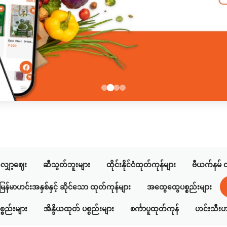
ျှော့ဈေး
ဆီသွတ်ဘူးများ
ထိုင်းနိုင်ငံထုတ်ကုန်များ
ဗီယက်နမ် ထ
မြန်မာဟင်းအနှစ်နှင့် ဆိုင်သော ထုတ်ကုန်များ
အထွေထွေပစ္စည်းများ
စ္စည်းများ
အိန္ဒိယထုတ် ပစ္စည်းများ
စင်္ကာပူထုတ်ကုန်
ဟင်းသီးဟ