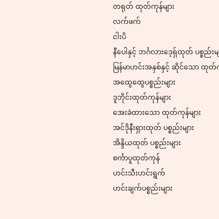
တရုတ် ထုတ်ကုန်များ
လက်ဖက်
ငါးပိ
နီပေါနှင့် ဘင်္ဂလားဒေ့ရှ်ထုတ် ပစ္စည်းမ
မြန်မာဟင်းအနှစ်နှင့် ဆိုင်သော ထုတ်
အထွေထွေပစ္စည်းများ
ဒူဘိုင်းထုတ်ကုန်များ
အေးခဲထားသော ထုတ်ကုန်များ
အင်ဒိုနီးရှားထုတ် ပစ္စည်းများ
အိန္ဒိယထုတ် ပစ္စည်းများ
စင်္ကာပူထုတ်ကုန်
ဟင်းသီးဟင်းရွက်
ဟင်းချက်ပစ္စည်းများ