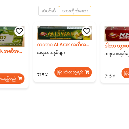
ဆံပင်ဆီ
သွားတိုက်ဆေး
သဘာဝ Al-Arak အဆီအနှစ်ပါ ဟာဘယ် သွားတိုက်ဆေး 150g
ဒါဘာ သွားတ
သဘာဝ Al-Arak အဆီအနှစ်ပါ ဟာဘယ် သွားတိုက်ဆေး 150g
အရသာအနှစ်များ
အရသာအနှစ်မျ
ခြင်းထဲထည့်မည်
ခြ
715 ¥
715 ¥
ထဲထည့်မည်