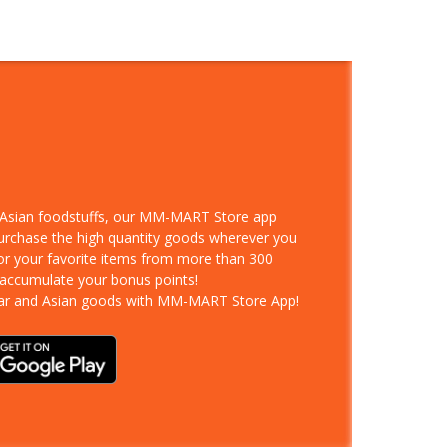
d Asian foodstuffs, our MM-MART Store app
purchase the high quantity goods wherever you
for your favorite items from more than 300
 accumulate your bonus points!
ar and Asian goods with MM-MART Store App!