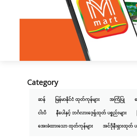
Category
ဆန်
မြန်မာနိုင်ငံ ထုတ်ကုန်များ
အကြံပြု
လ
ငါးပိ
နီပေါနှင့် ဘင်္ဂလားဒေ့ရှ်ထုတ် ပစ္စည်းများ
အေးခဲထားသော ထုတ်ကုန်များ
အင်ဒိုနီးရှားထုတ် ပ