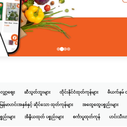
ျှော့ဈေး
ဆီသွတ်ဘူးများ
ထိုင်းနိုင်ငံထုတ်ကုန်များ
ဗီယက်နမ် ထ
မြန်မာဟင်းအနှစ်နှင့် ဆိုင်သော ထုတ်ကုန်များ
အထွေထွေပစ္စည်းများ
စ္စည်းများ
အိန္ဒိယထုတ် ပစ္စည်းများ
စင်္ကာပူထုတ်ကုန်
ဟင်းသီးဟ