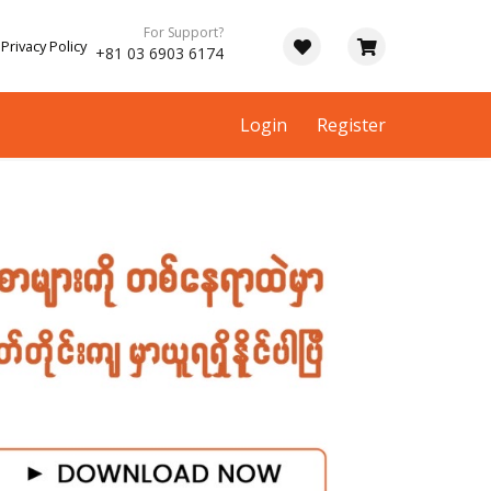
For Support?
Privacy Policy
+81 03 6903 6174
Login
Register