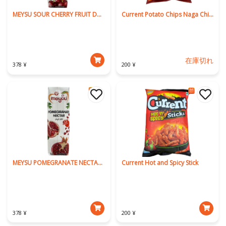
MEYSU SOUR CHERRY FRUIT DRINK 1L
Current Potato Chips Naga Chilli Flavor Xtra Hot
在庫切れ
378 ¥
200 ¥
MEYSU POMEGRANATE NECTAR 1L
Current Hot and Spicy Stick
378 ¥
200 ¥