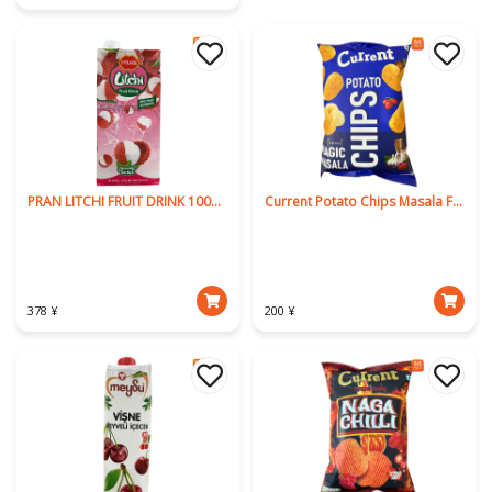
PRAN LITCHI FRUIT DRINK 1000ml
Current Potato Chips Masala Flavour
378 ¥
200 ¥