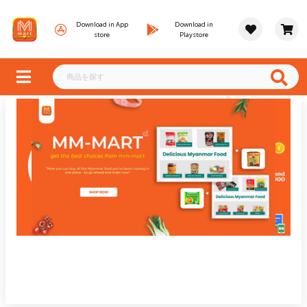
Download in App
Download in
store
Playstore