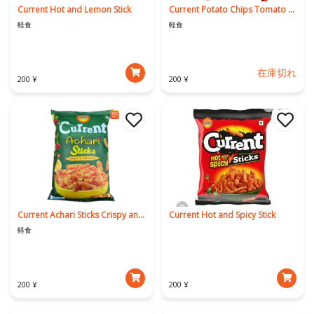
Current Hot and Lemon Stick
Current Potato Chips Tomato Flavour
軽食
軽食
在庫切れ
200 ¥
200 ¥
Current Achari Sticks Crispy and Crunchy
Current Hot and Spicy Stick
軽食
200 ¥
200 ¥