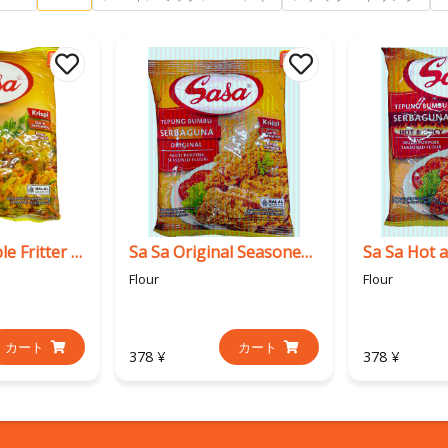
Sa Sa Vegetable Fritter Seasoned Flour
Sa Sa Original Seasoned Flour
Flour
Flour
カート
カート
378 ¥
378 ¥