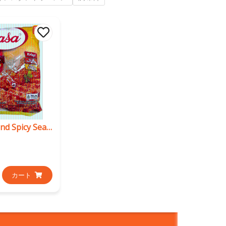
Sa Sa Hot and Spicy Seasoned Flour
カート