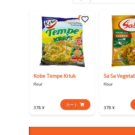
Kobe Tempe Kriuk
Flour
Flour
カート
378 ¥
378 ¥