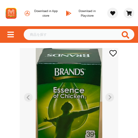
Download in App
Download in
store
Playstore