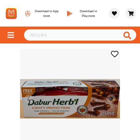
Download in App
Download in
store
Playstore