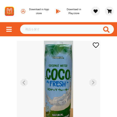
Download in App
Download in
store
Playstore