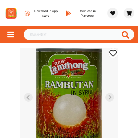
Download in App
Download in
store
Playstore