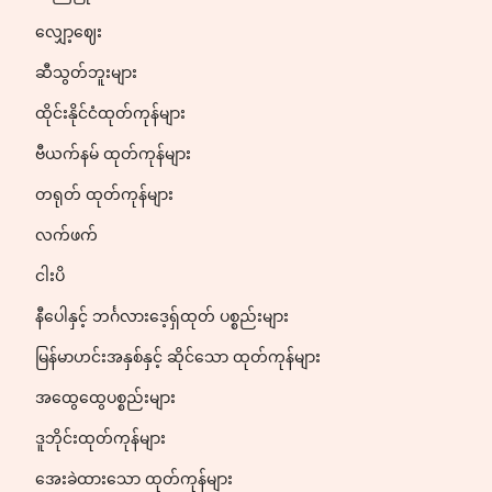
လျှော့ဈေး
ဆီသွတ်ဘူးများ
ထိုင်းနိုင်ငံထုတ်ကုန်များ
ဗီယက်နမ် ထုတ်ကုန်များ
တရုတ် ထုတ်ကုန်များ
လက်ဖက်
ငါးပိ
နီပေါနှင့် ဘင်္ဂလားဒေ့ရှ်ထုတ် ပစ္စည်းများ
မြန်မာဟင်းအနှစ်နှင့် ဆိုင်သော ထုတ်ကုန်များ
အထွေထွေပစ္စည်းများ
ဒူဘိုင်းထုတ်ကုန်များ
အေးခဲထားသော ထုတ်ကုန်များ