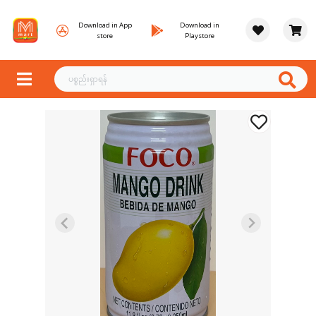
Download in App
Download in
store
Playstore