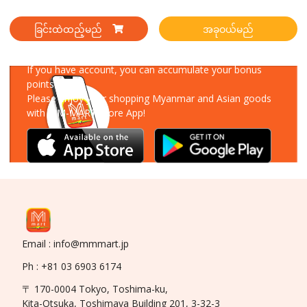
ခြင်းထဲထည့်မည်
အခုဝယ်မည်
Download Our App
If you have account, you can accumulate your bonus
points!
Please enjoy your shopping Myanmar and Asian goods
with MM-MART Store App!
Email : info@mmmart.jp
Ph : +81 03 6903 6174
〒 170-0004 Tokyo, Toshima-ku,
Kita-Otsuka, Toshimaya Building 201, 3-32-3