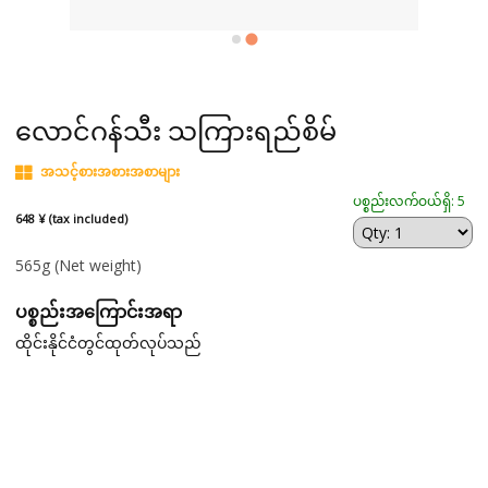
လောင်ဂန်သီး သကြားရည်စိမ်
အသင့်စားအစားအစာများ
ပစ္စည်းလက်ဝယ်ရှိ: 5
648 ¥ (tax included)
565g
(Net weight)
ပစ္စည်းအကြောင်းအရာ
ထိုင်းနိုင်ငံတွင်ထုတ်လုပ်သည်