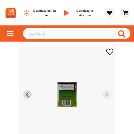
Download in App
Download in
store
Playstore