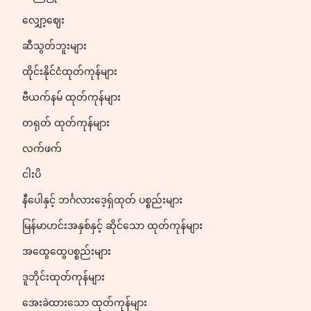
လျှော့ဈေး
ဆီသွတ်ဘူးများ
ထိုင်းနိုင်ငံထုတ်ကုန်များ
ဗီယက်နမ် ထုတ်ကုန်များ
တရုတ် ထုတ်ကုန်များ
လက်ဖက်
ငါးပိ
နီပေါနှင့် ဘင်္ဂလားဒေ့ရှ်ထုတ် ပစ္စည်းများ
မြန်မာဟင်းအနှစ်နှင့် ဆိုင်သော ထုတ်ကုန်များ
အထွေထွေပစ္စည်းများ
ဒူဘိုင်းထုတ်ကုန်များ
အေးခဲထားသော ထုတ်ကုန်များ