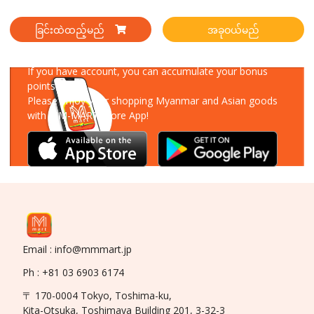
ခြင်းထဲထည့်မည်
အခုဝယ်မည်
Download Our App
If you have account, you can accumulate your bonus
points!
Please enjoy your shopping Myanmar and Asian goods
with MM-MART Store App!
Email : info@mmmart.jp
Ph : +81 03 6903 6174
〒 170-0004 Tokyo, Toshima-ku,
Kita-Otsuka, Toshimaya Building 201, 3-32-3