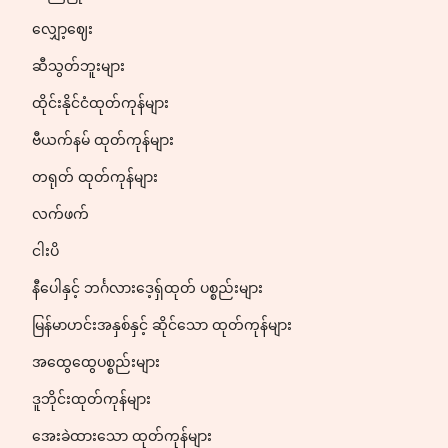
လျှော့ဈေး
ဆီသွတ်ဘူးများ
ထိုင်းနိုင်ငံထုတ်ကုန်များ
ဗီယက်နမ် ထုတ်ကုန်များ
တရုတ် ထုတ်ကုန်များ
လက်ဖက်
ငါးပိ
နီပေါနှင့် ဘင်္ဂလားဒေ့ရှ်ထုတ် ပစ္စည်းများ
မြန်မာဟင်းအနှစ်နှင့် ဆိုင်သော ထုတ်ကုန်များ
အထွေထွေပစ္စည်းများ
ဒူဘိုင်းထုတ်ကုန်များ
အေးခဲထားသော ထုတ်ကုန်များ