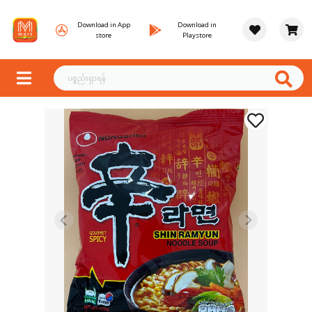
Download in App
Download in
store
Playstore