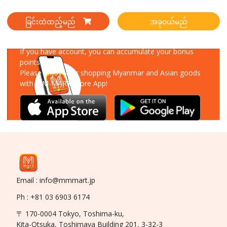
ခြင်းထဲထည့်မည်
အခုဝယ်မည်
Download Our App
If you have account, you can accumulate your bonus
points!
Please enjoy your shopping Myanmar and Asian goods
with MM-MART Store App!
Email : info@mmmart.jp
Ph : +81 03 6903 6174
〒 170-0004 Tokyo, Toshima-ku,
Kita-Otsuka, Toshimaya Building 201, 3-32-3