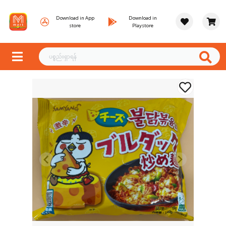
Download in App
Download in
store
Playstore