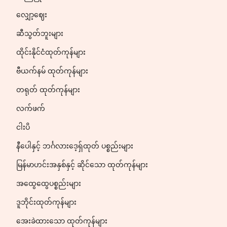
လျှော့ဈေး
ဆီသွတ်ဘူးများ
ထိုင်းနိုင်ငံထုတ်ကုန်များ
ဗီယက်နမ် ထုတ်ကုန်များ
တရုတ် ထုတ်ကုန်များ
လက်ဖက်
ငါးပိ
နီပေါနှင့် ဘင်္ဂလားဒေ့ရှ်ထုတ် ပစ္စည်းများ
မြန်မာဟင်းအနှစ်နှင့် ဆိုင်သော ထုတ်ကုန်များ
အထွေထွေပစ္စည်းများ
ဒူဘိုင်းထုတ်ကုန်များ
အေးခဲထားသော ထုတ်ကုန်များ