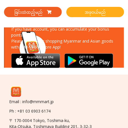
ခြင်းထဲထည့်မည်
အခုဝယ်မည်
Download Our App
If you have account, you can accumulate your bonus
points!
Please enjoy your shopping Myanmar and Asian goods
with MM-MART Store App!
Email : info@mmmart.jp
Ph : +81 03 6903 6174
〒 170-0004 Tokyo, Toshima-ku,
Kita-Otsuka, Toshimaya Building 201, 3-32-3