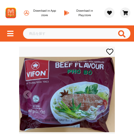
Download in App
Download in
store
Playstore