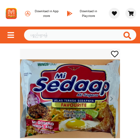
Download in App
Download in
store
Playstore