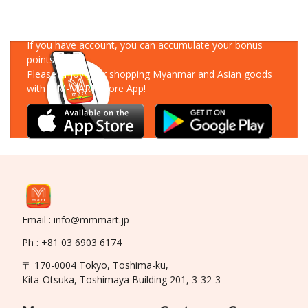
Download Our App
If you have account, you can accumulate your bonus
points!
Please enjoy your shopping Myanmar and Asian goods
with MM-MART Store App!
Email : info@mmmart.jp
Ph : +81 03 6903 6174
〒 170-0004 Tokyo, Toshima-ku,
Kita-Otsuka, Toshimaya Building 201, 3-32-3