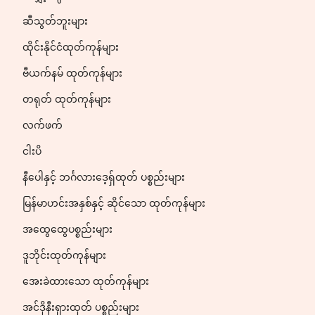
ဆီသွတ်ဘူးများ
ထိုင်းနိုင်ငံထုတ်ကုန်များ
ဗီယက်နမ် ထုတ်ကုန်များ
တရုတ် ထုတ်ကုန်များ
လက်ဖက်
ငါးပိ
နီပေါနှင့် ဘင်္ဂလားဒေ့ရှ်ထုတ် ပစ္စည်းများ
မြန်မာဟင်းအနှစ်နှင့် ဆိုင်သော ထုတ်ကုန်များ
အထွေထွေပစ္စည်းများ
ဒူဘိုင်းထုတ်ကုန်များ
အေးခဲထားသော ထုတ်ကုန်များ
အင်ဒိုနီးရှားထုတ် ပစ္စည်းများ