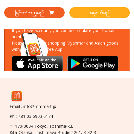
ခြင်းထဲထည့်မည်
အခုဝယ်မည်
Download Our App
If you have account, you can accumulate your bonus
points!
Please enjoy your shopping Myanmar and Asian goods
with MM-MART Store App!
Email : info@mmmart.jp
Ph : +81 03 6903 6174
〒 170-0004 Tokyo, Toshima-ku,
Kita-Otsuka, Toshimaya Building 201, 3-32-3