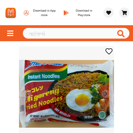
Download in App
Download in
store
Playstore