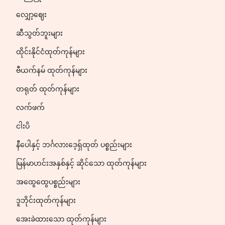
လျှော့ဈေး
ဆီသွတ်ဘူးများ
ထိုင်းနိုင်ငံထုတ်ကုန်များ
ဗီယက်နမ် ထုတ်ကုန်များ
တရုတ် ထုတ်ကုန်များ
လက်ဖက်
ငါးပိ
နီပေါနှင့် ဘင်္ဂလားဒေ့ရှ်ထုတ် ပစ္စည်းများ
မြန်မာဟင်းအနှစ်နှင့် ဆိုင်သော ထုတ်ကုန်များ
အထွေထွေပစ္စည်းများ
ဒူဘိုင်းထုတ်ကုန်များ
အေးခဲထားသော ထုတ်ကုန်များ