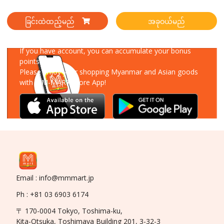
ခြင်းထဲထည့်မည်
အခုဝယ်မည်
Download Our App
If you have account, you can accumulate your bonus
points!
Please enjoy your shopping Myanmar and Asian goods
with MM-MART Store App!
Email : info@mmmart.jp
Ph : +81 03 6903 6174
〒 170-0004 Tokyo, Toshima-ku,
Kita-Otsuka, Toshimaya Building 201, 3-32-3