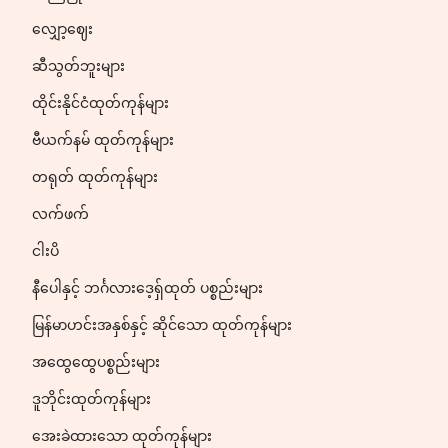
လျှော့ဈေး
ဆီသွတ်ဘူးများ
ထိုင်းနိုင်ငံထုတ်ကုန်များ
ဗီယက်နမ် ထုတ်ကုန်များ
တရုတ် ထုတ်ကုန်များ
လက်ဖက်
ငါးပိ
နီပေါနှင့် ဘင်္ဂလားဒေ့ရှ်ထုတ် ပစ္စည်းများ
မြန်မာဟင်းအနှစ်နှင့် ဆိုင်သော ထုတ်ကုန်များ
အထွေထွေပစ္စည်းများ
ဒူဘိုင်းထုတ်ကုန်များ
အေးခဲထားသော ထုတ်ကုန်များ