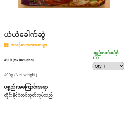
ယံယံခေါက်ဆွဲ
အသင့်စားအစားအစာများ
ပစ္စည်းလက်ဝယ်ရှိ:
100
432 ¥ (tax included)
400g
(Net weight)
ပစ္စည်းအကြောင်းအရာ
ထိုင်းနိုင်ငံတွင်ထုတ်လုပ်သည်