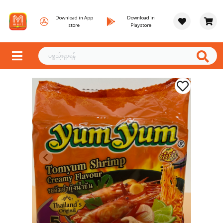
Download in App
Download in
store
Playstore