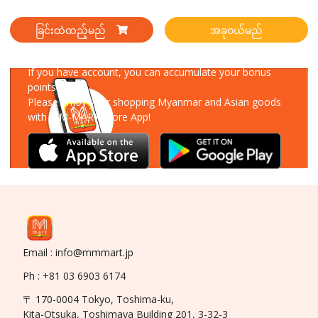
ခြင်းထဲထည့်မည်
အခုဝယ်မည်
Download Our App
If you have account, you can accumulate your bonus
points!
Please enjoy your shopping Myanmar and Asian goods
with MM-MART Store App!
Email : info@mmmart.jp
Ph : +81 03 6903 6174
〒 170-0004 Tokyo, Toshima-ku,
Kita-Otsuka, Toshimaya Building 201, 3-32-3