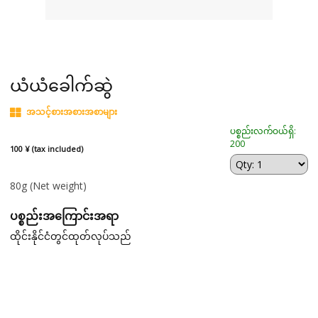
ယံယံခေါက်ဆွဲ
အသင့်စားအစားအစာများ
ပစ္စည်းလက်ဝယ်ရှိ:
200
100 ¥ (tax included)
80g
(Net weight)
ပစ္စည်းအကြောင်းအရာ
ထိုင်းနိုင်ငံတွင်ထုတ်လုပ်သည်