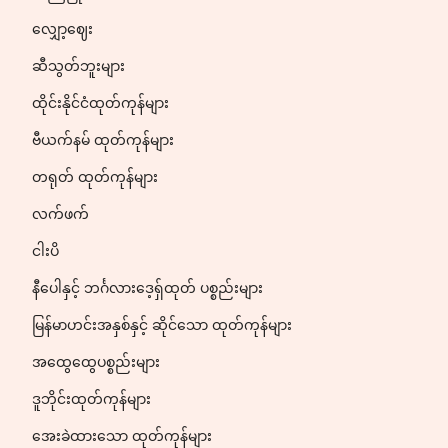
လျှော့ဈေး
ဆီသွတ်ဘူးများ
ထိုင်းနိုင်ငံထုတ်ကုန်များ
ဗီယက်နမ် ထုတ်ကုန်များ
တရုတ် ထုတ်ကုန်များ
လက်ဖက်
ငါးပိ
နီပေါနှင့် ဘင်္ဂလားဒေ့ရှ်ထုတ် ပစ္စည်းများ
မြန်မာဟင်းအနှစ်နှင့် ဆိုင်သော ထုတ်ကုန်များ
အထွေထွေပစ္စည်းများ
ဒူဘိုင်းထုတ်ကုန်များ
အေးခဲထားသော ထုတ်ကုန်များ