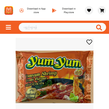
Download in App
Download in
store
Playstore