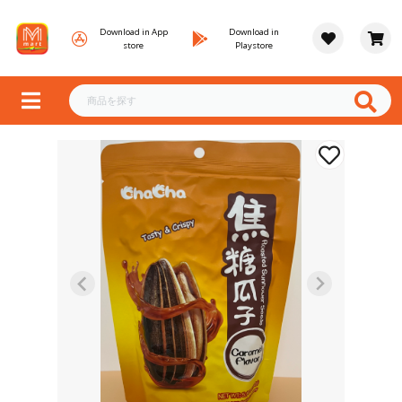
Download in App
Download in
store
Playstore