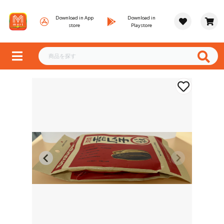
Download in App
Download in
store
Playstore