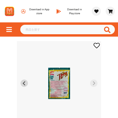
Download in App
Download in
store
Playstore