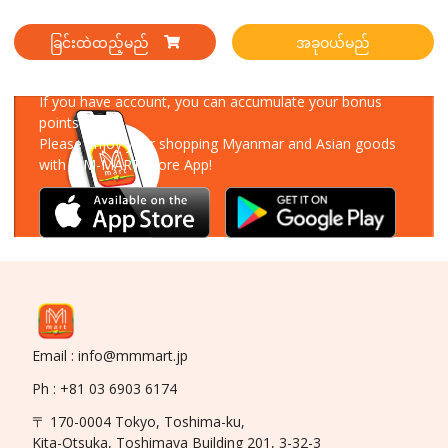
ခြင်းထဲထည့်မည်
အခုဝယ်မည်
Download Our App
If you have account, you can accumulate your bonus
points!
Please enjoy your shopping Myanmar and Asian goods
with MM-MART Store App!
Email : info@mmmart.jp
Ph : +81 03 6903 6174
〒 170-0004 Tokyo, Toshima-ku,
Kita-Otsuka, Toshimaya Building 201, 3-32-3