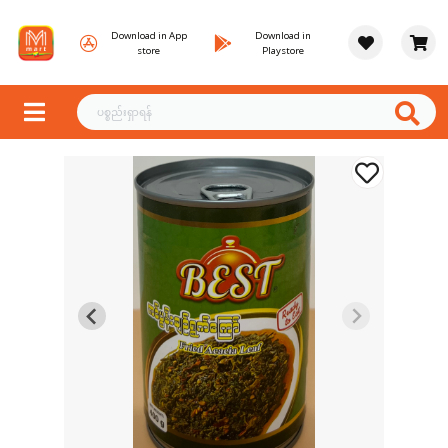
Download in App
Download in
store
Playstore