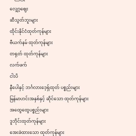
လျှော့ဈေး
ဆီသွတ်ဘူးများ
ထိုင်းနိုင်ငံထုတ်ကုန်များ
ဗီယက်နမ် ထုတ်ကုန်များ
တရုတ် ထုတ်ကုန်များ
လက်ဖက်
ငါးပိ
နီပေါနှင့် ဘင်္ဂလားဒေ့ရှ်ထုတ် ပစ္စည်းများ
မြန်မာဟင်းအနှစ်နှင့် ဆိုင်သော ထုတ်ကုန်များ
အထွေထွေပစ္စည်းများ
ဒူဘိုင်းထုတ်ကုန်များ
အေးခဲထားသော ထုတ်ကုန်များ