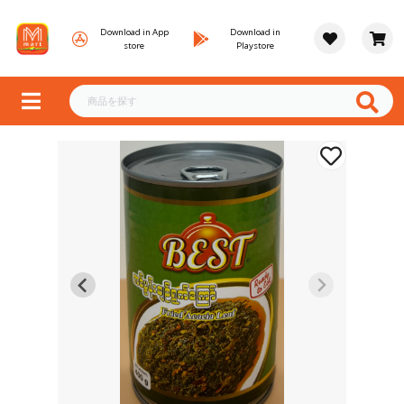
Download in App
Download in
store
Playstore