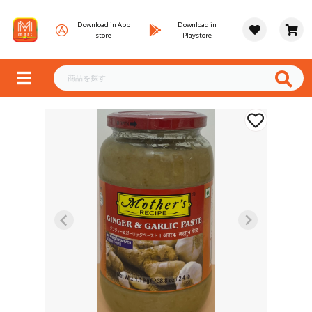
Download in App
Download in
store
Playstore