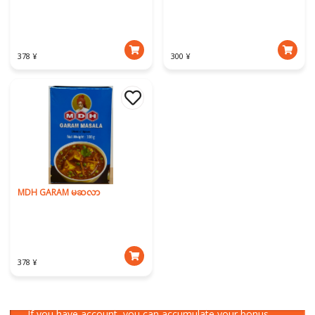
378 ¥
300 ¥
MDH GARAM မဆလာ
378 ¥
Download Our App
If you have account, you can accumulate your bonus