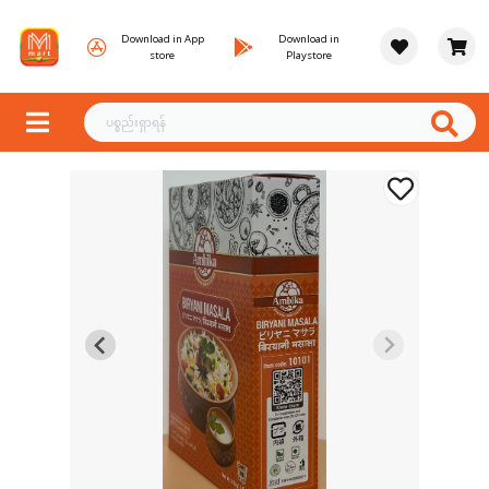
Download in App
Download in
store
Playstore