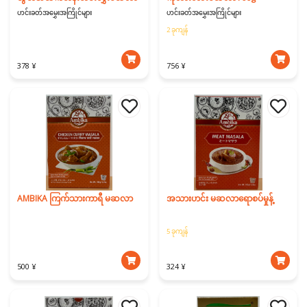
ဟင်းခတ်အမွှေးအကြိုင်များ
ဟင်းခတ်အမွှေးအကြိုင်များ
2 ခုကျန်
378 ¥
756 ¥
AMBIKA ကြက်သားကာရီ မဆလာ
အသားဟင်း မဆလာရောစပ်မှုန့်
5 ခုကျန်
500 ¥
324 ¥