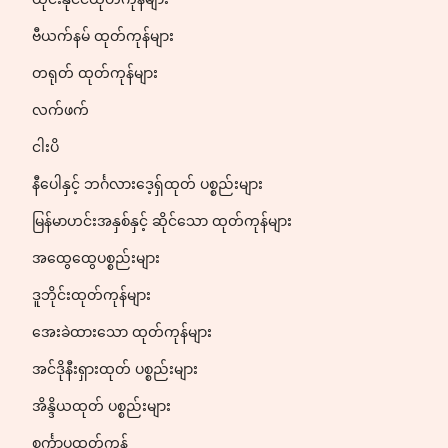
ဗီယက်နမ် ထုတ်ကုန်များ
တရုတ် ထုတ်ကုန်များ
လက်ဖက်
ငါးပိ
နီပေါနှင့် ဘင်္ဂလားဒေ့ရှ်ထုတ် ပစ္စည်းများ
မြန်မာဟင်းအနှစ်နှင့် ဆိုင်သော ထုတ်ကုန်များ
အထွေထွေပစ္စည်းများ
ဒူဘိုင်းထုတ်ကုန်များ
အေးခဲထားသော ထုတ်ကုန်များ
အင်ဒိုနီးရှားထုတ် ပစ္စည်းများ
အိန္ဒိယထုတ် ပစ္စည်းများ
စင်္ကာပူထုတ်ကုန်