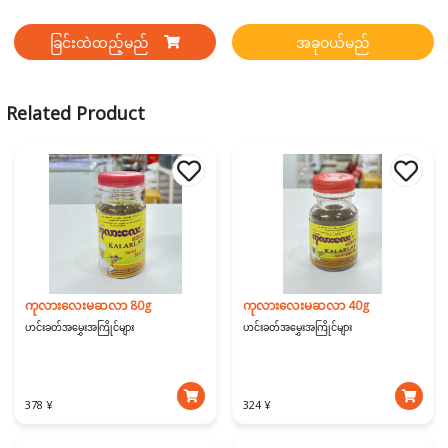
ခြင်းထဲထည့်မည်
အခုဝယ်မည်
Related Product
ကုလားလေးမဆလာ 80g
ကုလားလေးမဆလာ 40g
ဟင်းခတ်အမွှေးအကြိုင်များ
ဟင်းခတ်အမွှေးအကြိုင်များ
378 ¥
324 ¥