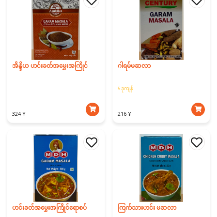
အိန္ဒိယ ဟင်းခတ်အမွှေးအကြိုင်
ဂါရမ်မဆလာ
5 ခုကျန်
324 ¥
216 ¥
ဟင်းခတ်အမွှေးအကြိုင်ရောစပ်
ကြက်သားဟင်း မဆလာ