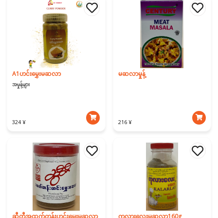
A1ဟင်းမွှေးမဆလာ
မဆလာမှုန့်
အမှုန့်များ
324 ¥
216 ¥
ဆွီတီအထက်တန်းဟင်းမွှေးမဆလာ
ကုလားလေးမဆလာ160g