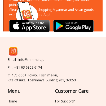
points!
Please enjoy your shopping Myanmar and Asian goods
with MM-MART Store App!
Email : info@mmmart.jp
Ph : +81 03 6903 6174
〒 170-0004 Tokyo, Toshima-ku,
Kita-Otsuka, Toshimaya Building 201, 3-32-3
Menu
Customer Care
Home
For Support?