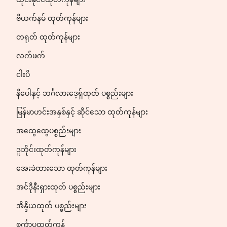
ဗီယက်နမ် ထုတ်ကုန်များ
တရုတ် ထုတ်ကုန်များ
လက်ဖက်
ငါးပိ
နီပေါနှင့် ဘင်္ဂလားဒေ့ရှ်ထုတ် ပစ္စည်းများ
မြန်မာဟင်းအနှစ်နှင့် ဆိုင်သော ထုတ်ကုန်များ
အထွေထွေပစ္စည်းများ
ဒူဘိုင်းထုတ်ကုန်များ
အေးခဲထားသော ထုတ်ကုန်များ
အင်ဒိုနီးရှားထုတ် ပစ္စည်းများ
အိန္ဒိယထုတ် ပစ္စည်းများ
စင်္ကာပူထုတ်ကုန်