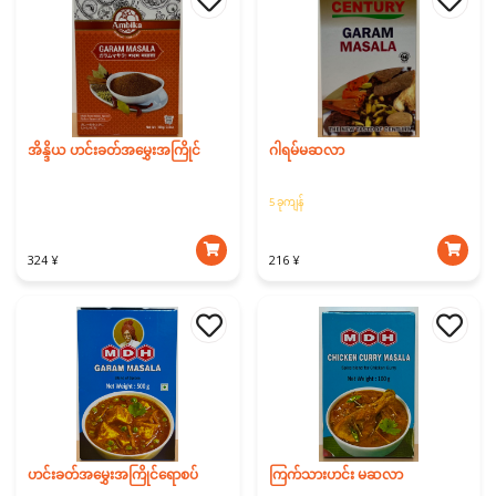
အိန္ဒိယ ဟင်းခတ်အမွှေးအကြိုင်
ဂါရမ်မဆလာ
5 ခုကျန်
324 ¥
216 ¥
ဟင်းခတ်အမွှေးအကြိုင်ရောစပ်
ကြက်သားဟင်း မဆလာ