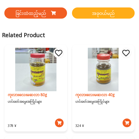
ခြင်းထဲထည့်မည်
အခုဝယ်မည်
Related Product
ကုလားလေးမဆလာ 80g
ကုလားလေးမဆလာ 40g
ဟင်းခတ်အမွှေးအကြိုင်များ
ဟင်းခတ်အမွှေးအကြိုင်များ
378 ¥
324 ¥