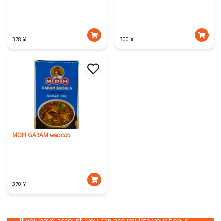
378 ¥
300 ¥
MDH GARAM မဆလာ
378 ¥
Download Our App
If you have account, you can accumulate your bonus