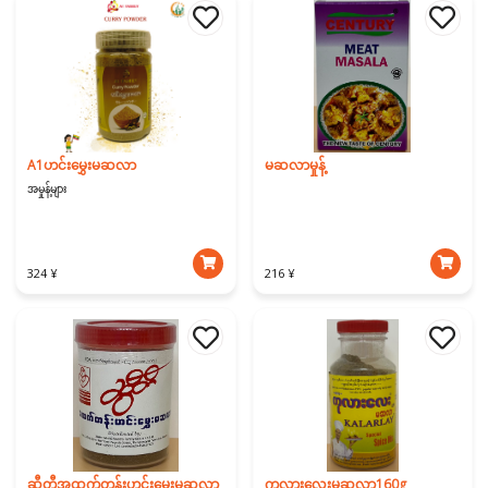
A1ဟင်းမွှေးမဆလာ
မဆလာမှုန့်
အမှုန့်များ
324 ¥
216 ¥
ဆွီတီအထက်တန်းဟင်းမွှေးမဆလာ
ကုလားလေးမဆလာ160g