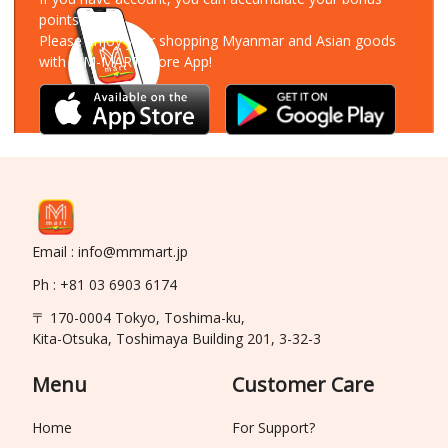
points!
Please enjoy your shopping Myanmar and Asian goods
with MM-MART Store App!
Email : info@mmmart.jp
Ph : +81 03 6903 6174
〒 170-0004 Tokyo, Toshima-ku,
Kita-Otsuka, Toshimaya Building 201, 3-32-3
Menu
Customer Care
Home
For Support?