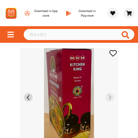
Download in App
Download in
store
Playstore