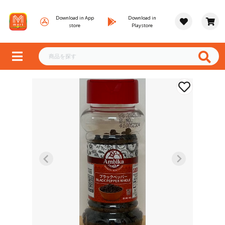
Download in App
Download in
store
Playstore