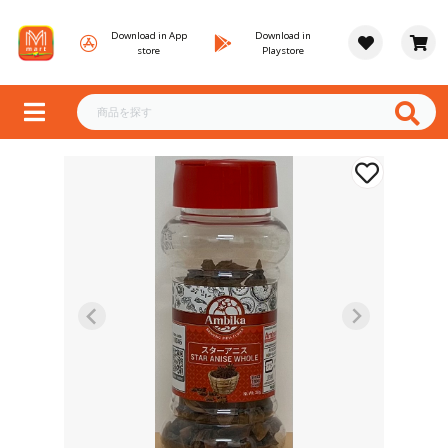
Download in App
Download in
store
Playstore