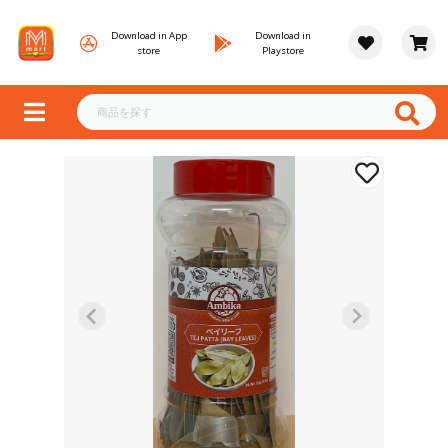
Download in App
Download in
store
Playstore