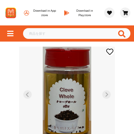
Download in App
Download in
store
Playstore