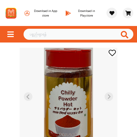
Download in App
Download in
store
Playstore