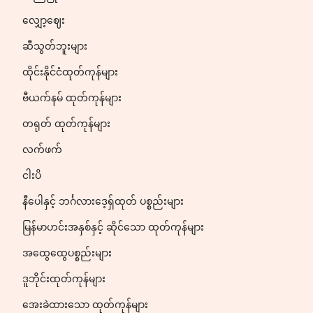
လျှော့ဈေး
ဆီသွတ်ဘူးများ
ထိုင်းနိုင်ငံထုတ်ကုန်များ
ဗီယက်နမ် ထုတ်ကုန်များ
တရုတ် ထုတ်ကုန်များ
လက်ဖက်
ငါးပိ
နီပေါနှင့် ဘင်္ဂလားဒေ့ရှ်ထုတ် ပစ္စည်းများ
မြန်မာဟင်းအနှစ်နှင့် ဆိုင်သော ထုတ်ကုန်များ
အထွေထွေပစ္စည်းများ
ဒူဘိုင်းထုတ်ကုန်များ
အေးခဲထားသော ထုတ်ကုန်များ