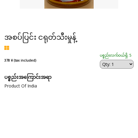
အစပ်ပြင်း ငရုတ်သီးမှုန့်
ပစ္စည်းလက်ဝယ်ရှိ: 5
378 ¥ (tax included)
ပစ္စည်းအကြောင်းအရာ
Product Of India