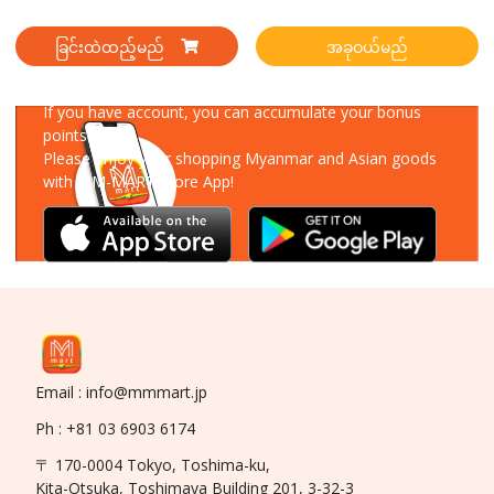
ခြင်းထဲထည့်မည်
အခုဝယ်မည်
Download Our App
If you have account, you can accumulate your bonus
points!
Please enjoy your shopping Myanmar and Asian goods
with MM-MART Store App!
Email : info@mmmart.jp
Ph : +81 03 6903 6174
〒 170-0004 Tokyo, Toshima-ku,
Kita-Otsuka, Toshimaya Building 201, 3-32-3