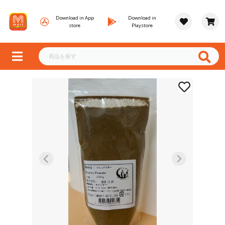
Download in App
Download in
store
Playstore