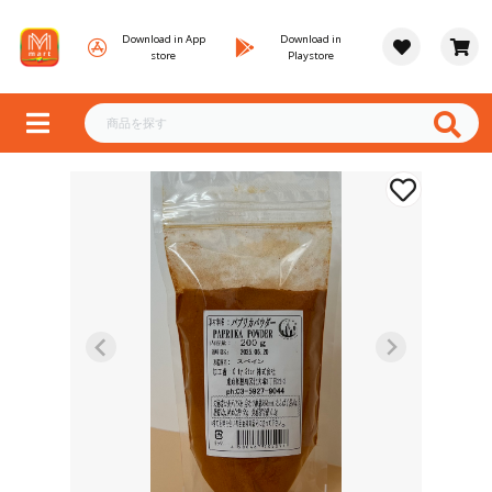
Download in App
Download in
store
Playstore