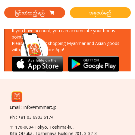
ခြင်းထဲထည့်မည်
အခုဝယ်မည်
Download Our App
If you have account, you can accumulate your bonus
points!
Please enjoy your shopping Myanmar and Asian goods
with MM-MART Store App!
Email : info@mmmart.jp
Ph : +81 03 6903 6174
〒 170-0004 Tokyo, Toshima-ku,
Kita-Otsuka, Toshimaya Building 201, 3-32-3