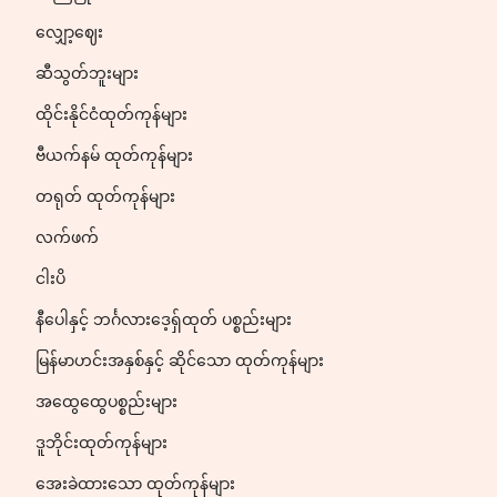
လျှော့ဈေး
ဆီသွတ်ဘူးများ
ထိုင်းနိုင်ငံထုတ်ကုန်များ
ဗီယက်နမ် ထုတ်ကုန်များ
တရုတ် ထုတ်ကုန်များ
လက်ဖက်
ငါးပိ
နီပေါနှင့် ဘင်္ဂလားဒေ့ရှ်ထုတ် ပစ္စည်းများ
မြန်မာဟင်းအနှစ်နှင့် ဆိုင်သော ထုတ်ကုန်များ
အထွေထွေပစ္စည်းများ
ဒူဘိုင်းထုတ်ကုန်များ
အေးခဲထားသော ထုတ်ကုန်များ