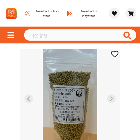
Download in App
Download in
store
Playstore