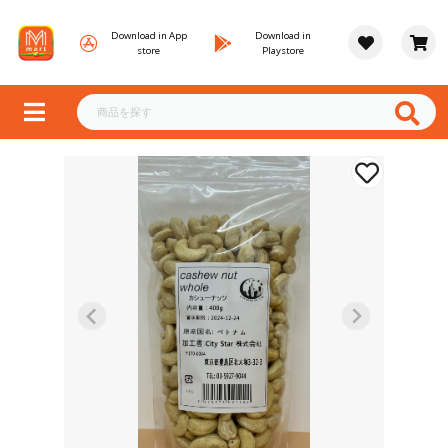
Download in App
Download in
store
Playstore