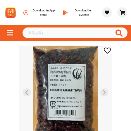
Download in App
Download in
store
Playstore