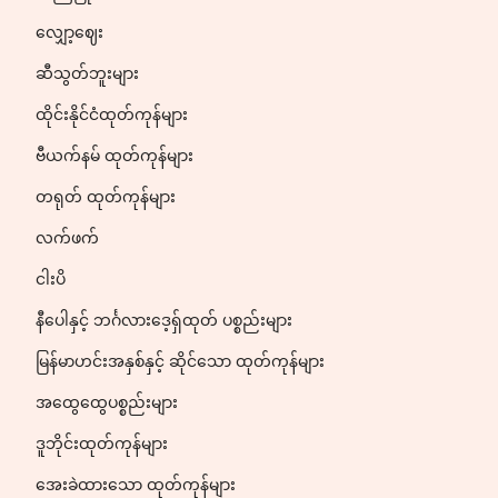
လျှော့ဈေး
ဆီသွတ်ဘူးများ
ထိုင်းနိုင်ငံထုတ်ကုန်များ
ဗီယက်နမ် ထုတ်ကုန်များ
တရုတ် ထုတ်ကုန်များ
လက်ဖက်
ငါးပိ
နီပေါနှင့် ဘင်္ဂလားဒေ့ရှ်ထုတ် ပစ္စည်းများ
မြန်မာဟင်းအနှစ်နှင့် ဆိုင်သော ထုတ်ကုန်များ
အထွေထွေပစ္စည်းများ
ဒူဘိုင်းထုတ်ကုန်များ
အေးခဲထားသော ထုတ်ကုန်များ