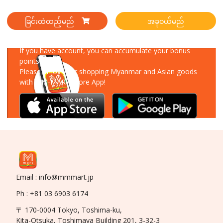
ခြင်းထဲထည့်မည်
အခုဝယ်မည်
Download Our App
If you have account, you can accumulate your bonus
points!
Please enjoy your shopping Myanmar and Asian goods
with MM-MART Store App!
Email : info@mmmart.jp
Ph : +81 03 6903 6174
〒 170-0004 Tokyo, Toshima-ku,
Kita-Otsuka, Toshimaya Building 201, 3-32-3