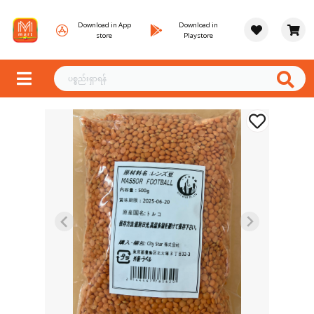
Download in App
Download in
store
Playstore