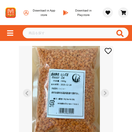
Download in App
Download in
store
Playstore