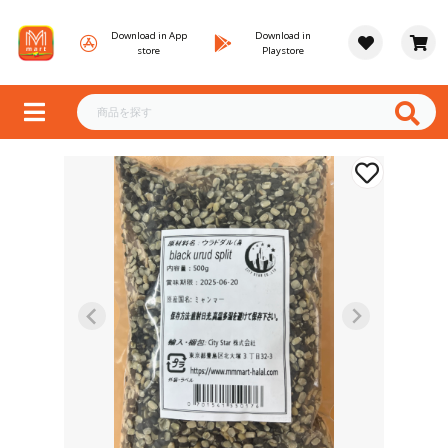
Download in App
Download in
store
Playstore