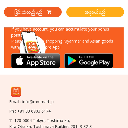
ခြင်းထဲထည့်မည်
အခုဝယ်မည်
Download Our App
If you have account, you can accumulate your bonus
points!
Please enjoy your shopping Myanmar and Asian goods
with MM-MART Store App!
Email : info@mmmart.jp
Ph : +81 03 6903 6174
〒 170-0004 Tokyo, Toshima-ku,
Kita-Otsuka, Toshimaya Building 201, 3-32-3