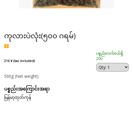
ကုလားပဲလုံး(၅၀၀ ဂရမ်)
ပစ္စည်းလက်ဝယ်ရှိ:
200
216 ¥ (tax included)
500g
(Net weight)
ပစ္စည်းအကြောင်းအရာ
မြန်မာ့ထုတ်ကုန်