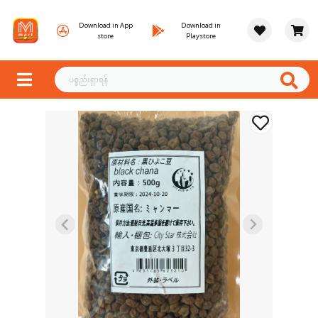
Download in App
Download in
store
Playstore