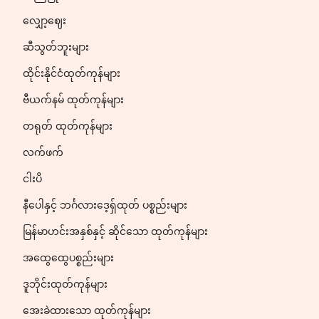
လျှော့ဈေး
ဆီသွတ်ဘူးများ
ထိုင်းနိုင်ငံထုတ်ကုန်များ
ဗီယက်နမ် ထုတ်ကုန်များ
တရုတ် ထုတ်ကုန်များ
လက်ဖက်
ငါးပိ
နီပေါနှင့် ဘင်္ဂလားဒေ့ရှ်ထုတ် ပစ္စည်းများ
မြန်မာဟင်းအနှစ်နှင့် ဆိုင်သော ထုတ်ကုန်များ
အထွေထွေပစ္စည်းများ
ဒူဘိုင်းထုတ်ကုန်များ
အေးခဲထားသော ထုတ်ကုန်များ