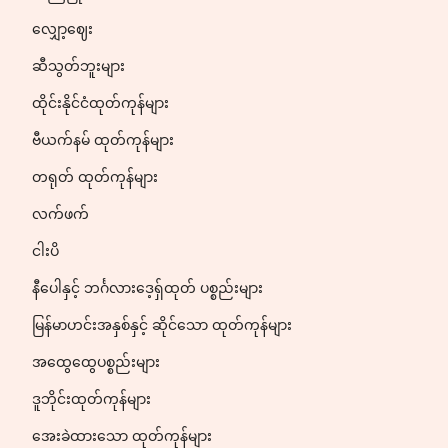
လျှော့ဈေး
ဆီသွတ်ဘူးများ
ထိုင်းနိုင်ငံထုတ်ကုန်များ
ဗီယက်နမ် ထုတ်ကုန်များ
တရုတ် ထုတ်ကုန်များ
လက်ဖက်
ငါးပိ
နီပေါနှင့် ဘင်္ဂလားဒေ့ရှ်ထုတ် ပစ္စည်းများ
မြန်မာဟင်းအနှစ်နှင့် ဆိုင်သော ထုတ်ကုန်များ
အထွေထွေပစ္စည်းများ
ဒူဘိုင်းထုတ်ကုန်များ
အေးခဲထားသော ထုတ်ကုန်များ