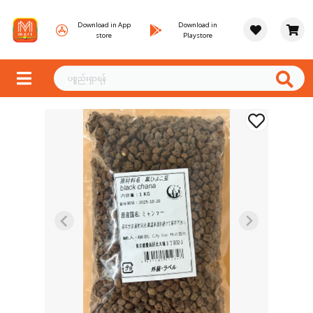
Download in App
Download in
store
Playstore