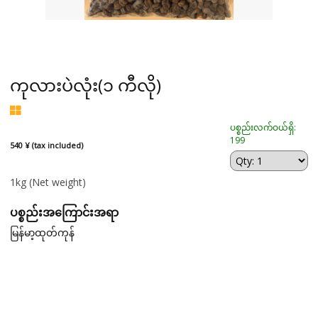
ကုလားပဲလုံး(၁ ကီလို)
ပစ္စည်းလက်ဝယ်ရှိ:
199
540 ¥ (tax included)
1kg
(Net weight)
ပစ္စည်းအကြောင်းအရာ
မြန်မာ့ထုတ်ကုန်