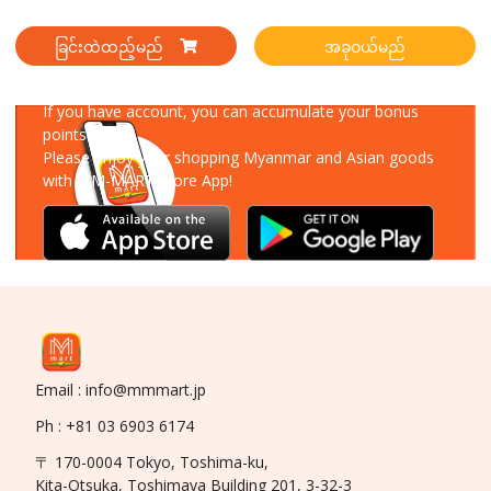
ခြင်းထဲထည့်မည်
အခုဝယ်မည်
Download Our App
If you have account, you can accumulate your bonus
points!
Please enjoy your shopping Myanmar and Asian goods
with MM-MART Store App!
Email : info@mmmart.jp
Ph : +81 03 6903 6174
〒 170-0004 Tokyo, Toshima-ku,
Kita-Otsuka, Toshimaya Building 201, 3-32-3