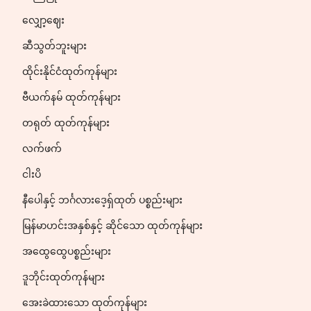
လျှော့ဈေး
ဆီသွတ်ဘူးများ
ထိုင်းနိုင်ငံထုတ်ကုန်များ
ဗီယက်နမ် ထုတ်ကုန်များ
တရုတ် ထုတ်ကုန်များ
လက်ဖက်
ငါးပိ
နီပေါနှင့် ဘင်္ဂလားဒေ့ရှ်ထုတ် ပစ္စည်းများ
မြန်မာဟင်းအနှစ်နှင့် ဆိုင်သော ထုတ်ကုန်များ
အထွေထွေပစ္စည်းများ
ဒူဘိုင်းထုတ်ကုန်များ
အေးခဲထားသော ထုတ်ကုန်များ