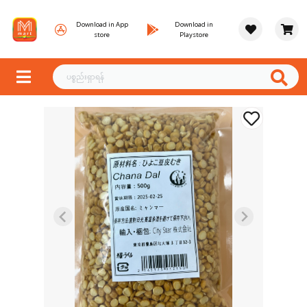
Download in App
Download in
store
Playstore