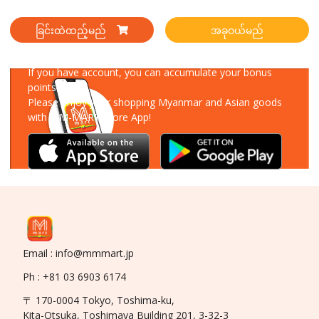
ခြင်းထဲထည့်မည်
အခုဝယ်မည်
Download Our App
If you have account, you can accumulate your bonus
points!
Please enjoy your shopping Myanmar and Asian goods
with MM-MART Store App!
Email : info@mmmart.jp
Ph : +81 03 6903 6174
〒 170-0004 Tokyo, Toshima-ku,
Kita-Otsuka, Toshimaya Building 201, 3-32-3