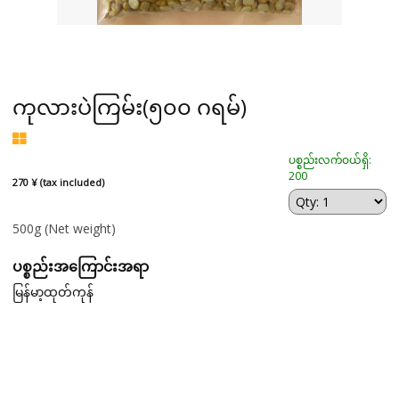
ကုလားပဲကြမ်း(၅၀၀ ဂရမ်)
ပစ္စည်းလက်ဝယ်ရှိ:
200
270 ¥ (tax included)
500g
(Net weight)
ပစ္စည်းအကြောင်းအရာ
မြန်မာ့ထုတ်ကုန်