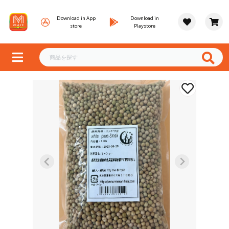
Download in App
Download in
store
Playstore