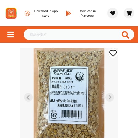
Download in App
Download in
store
Playstore