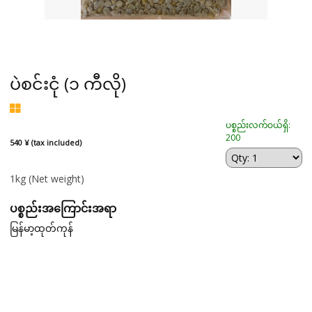
ပဲစင်းငုံ (၁ ကီလို)
ပစ္စည်းလက်ဝယ်ရှိ:
200
540 ¥ (tax included)
1kg
(Net weight)
ပစ္စည်းအကြောင်းအရာ
မြန်မာ့ထုတ်ကုန်