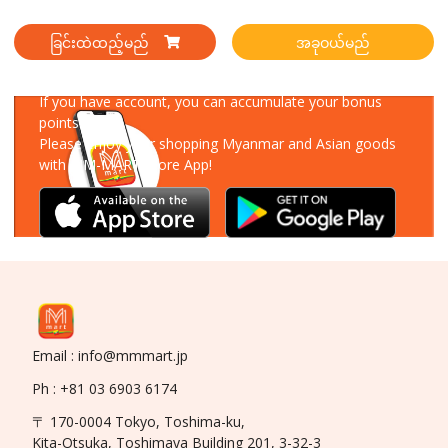
ခြင်းထဲထည့်မည်
အခုဝယ်မည်
Download Our App
If you have account, you can accumulate your bonus
points!
Please enjoy your shopping Myanmar and Asian goods
with MM-MART Store App!
Email : info@mmmart.jp
Ph : +81 03 6903 6174
〒 170-0004 Tokyo, Toshima-ku,
Kita-Otsuka, Toshimaya Building 201, 3-32-3