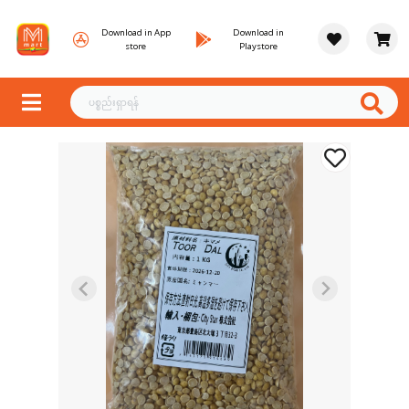
Download in App
Download in
store
Playstore