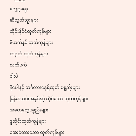
လျှော့ဈေး
ဆီသွတ်ဘူးများ
ထိုင်းနိုင်ငံထုတ်ကုန်များ
ဗီယက်နမ် ထုတ်ကုန်များ
တရုတ် ထုတ်ကုန်များ
လက်ဖက်
ငါးပိ
နီပေါနှင့် ဘင်္ဂလားဒေ့ရှ်ထုတ် ပစ္စည်းများ
မြန်မာဟင်းအနှစ်နှင့် ဆိုင်သော ထုတ်ကုန်များ
အထွေထွေပစ္စည်းများ
ဒူဘိုင်းထုတ်ကုန်များ
အေးခဲထားသော ထုတ်ကုန်များ