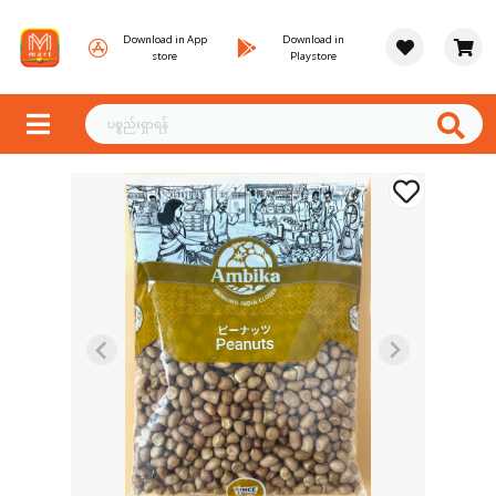
Download in App
Download in
store
Playstore