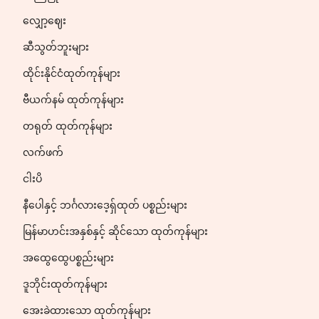
လျှော့ဈေး
ဆီသွတ်ဘူးများ
ထိုင်းနိုင်ငံထုတ်ကုန်များ
ဗီယက်နမ် ထုတ်ကုန်များ
တရုတ် ထုတ်ကုန်များ
လက်ဖက်
ငါးပိ
နီပေါနှင့် ဘင်္ဂလားဒေ့ရှ်ထုတ် ပစ္စည်းများ
မြန်မာဟင်းအနှစ်နှင့် ဆိုင်သော ထုတ်ကုန်များ
အထွေထွေပစ္စည်းများ
ဒူဘိုင်းထုတ်ကုန်များ
အေးခဲထားသော ထုတ်ကုန်များ