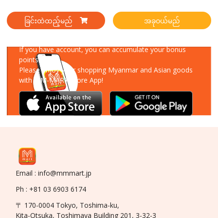
ခြင်းထဲထည့်မည်
အခုဝယ်မည်
Download Our App
If you have account, you can accumulate your bonus
points!
Please enjoy your shopping Myanmar and Asian goods
with MM-MART Store App!
Email : info@mmmart.jp
Ph : +81 03 6903 6174
〒 170-0004 Tokyo, Toshima-ku,
Kita-Otsuka, Toshimaya Building 201, 3-32-3